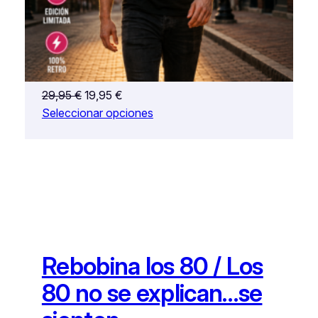
Rebobina los 80 – Camiseta Retro con
Actitud | Donde los Sueños se Hacen
Realidad
El
El
29,95
€
19,95
€
precio
precio
Seleccionar opciones
original
actual
era:
es:
29,95 €.
19,95 €.
Rebobina los 80 / Los
80 no se explican…se