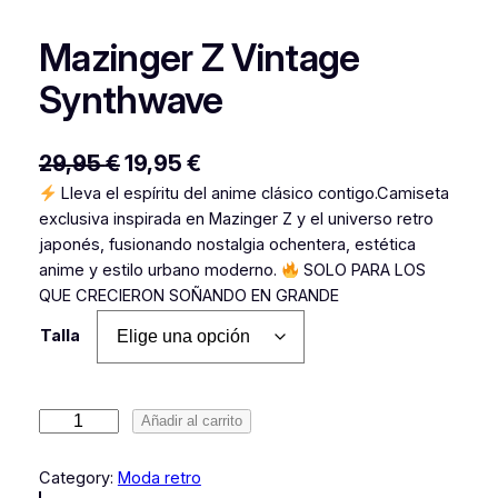
Mazinger Z Vintage
Synthwave
E
E
29,95
€
19,95
€
Lleva el espíritu del anime clásico contigo.Camiseta
l
l
exclusiva inspirada en Mazinger Z y el universo retro
p
p
japonés, fusionando nostalgia ochentera, estética
r
r
anime y estilo urbano moderno.
SOLO PARA LOS
QUE CRECIERON SOÑANDO EN GRANDE
e
e
Talla
c
c
i
i
o
o
M
Añadir al carrito
o
a
a
z
Category:
Moda retro
r
c
i