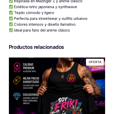
Inspirada en Mazinger Z y anime clásico
Estética retro japonesa y synthwave
Tejido cómodo y ligero
Perfecta para streetwear y outfits urbanos
Colores intensos y diseño llamativo
Ideal para fans del anime clásico
Productos relacionados
PRODU
OFERTA
EN
OFERT