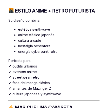
v
5
.
e
ESTILO ANIME + RETRO FUTURISTA
c
€
a
Su diseño combina:
n
.
estética synthwave
t
anime clásico japonés
i
cultura arcade
d
nostalgia ochentera
a
energía cyberpunk retro
d
Perfecta para:
✔ outfits urbanos
✔ eventos anime
✔ streetwear retro
✔ fans del manga clásico
✔ amantes de Mazinger Z
✔ cultura japonesa y synthwave
MÁS QUE UNA CAMISETA