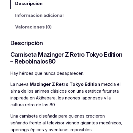
Descripción
i
t
n
g
g
u
Información adicional
e
i
a
r
Valoraciones (0)
n
l
Z
V
Descripción
a
e
i
l
s
Camiseta Mazinger Z Retro Tokyo Edition
n
– Rebobinalos80
t
e
:
a
r
1
Hay héroes que nunca desaparecen.
g
a
9
e
La nueva
Mazinger Z Retro Tokyo Edition
mezcla el
S
:
,
alma de los animes clásicos con una estética futurista
y
inspirada en Akihabara, los neones japoneses y la
2
9
n
cultura retro de los 80.
t
9
5
h
Una camiseta diseñada para quienes crecieron
,
w
soñando frente al televisor viendo gigantes mecánicos,
9
€
a
openings épicos y aventuras imposibles.