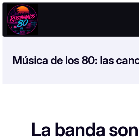
Saltar
al
contenido
Música de los 80: las ca
La banda son