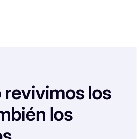
 revivimos los
mbién los
s.