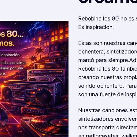
Rebobina los 80 no es 
Es inspiración.
Estas son nuestras can
ochentera, sintetizado
marcó para siempre.Ade
Rebobina los 80 tambi
creando nuestras propia
sonido ochentero. Para
son una fuente de inspi
Nuestras canciones est
sintetizadores envolve
nos transporta directa
en radiocasetes, walkm