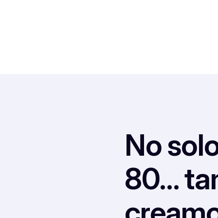
No solo
80… ta
creamo