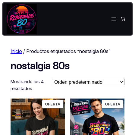
Inicio
/ Productos etiquetados “nostalgia 80s”
nostalgia 80s
Mostrando los 4
resultados
PRODUCTO
PRODU
OFERTA
OFERTA
EN
EN
OFERTA
OFERT