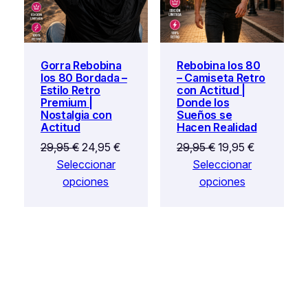
Gorra Rebobina
Rebobina los 80
los 80 Bordada –
– Camiseta Retro
Estilo Retro
con Actitud |
Premium |
Donde los
Nostalgia con
Sueños se
Actitud
Hacen Realidad
El
El
El
El
29,95
€
24,95
€
29,95
€
19,95
€
precio
precio
precio
precio
Seleccionar
Seleccionar
original
actual
original
actual
opciones
opciones
era:
es:
era:
es:
29,95 €.
24,95 €.
29,95 €.
19,95 €.