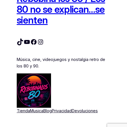
80 no se explican…se
sienten
TikTok
YouTube
Facebook
Instagram
Música, cine, videojuegos y nostalgia retro de
los 80 y 90.
Tienda
Musica
Blog
Privacidad
Devoluciones