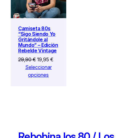
Camiseta 80s
“Sigo Siendo Yo
Gritándole al
Mundo” – Edición
Rebelde Vintage
El
El
29,90
€
19,95
€
precio
precio
Seleccionar
original
actual
opciones
era:
es:
29,90 €.
19,95 €.
Rebobina los 80 / Los