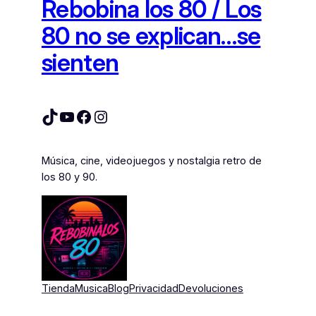
Rebobina los 80 / Los
80 no se explican…se
sienten
TikTok
YouTube
Facebook
Instagram
Música, cine, videojuegos y nostalgia retro de
los 80 y 90.
Tienda
Musica
Blog
Privacidad
Devoluciones