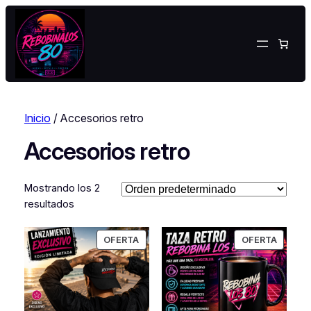
Inicio
/ Accesorios retro
Accesorios retro
Mostrando los 2
resultados
PRODUCTO
PRODU
OFERTA
OFERTA
EN
EN
OFERTA
OFERT