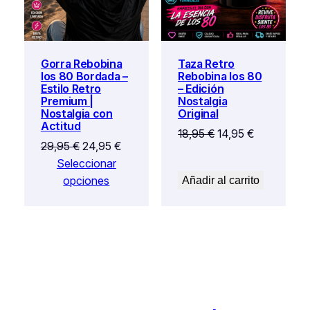
Gorra Rebobina
Taza Retro
los 80 Bordada –
Rebobina los 80
Estilo Retro
– Edición
Premium |
Nostalgia
Nostalgia con
Original
Actitud
El
El
18,95
€
14,95
€
El
El
29,95
€
24,95
€
precio
precio
precio
precio
Seleccionar
original
actual
original
actual
opciones
Añadir al carrito
era:
es:
era:
es:
18,95 €.
14,95 €.
29,95 €.
24,95 €.